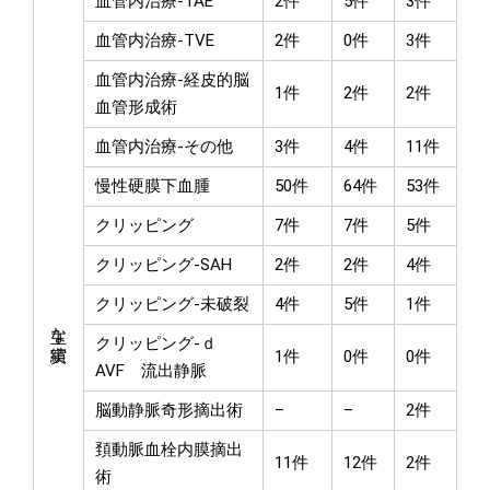
血管内治療-TAE
2件
5件
3件
血管内治療-TVE
2件
0件
3件
血管内治療-経皮的脳
1件
2件
2件
血管形成術
血管内治療-その他
3件
4件
11件
慢性硬膜下血腫
50件
64件
53件
クリッピング
7件
7件
5件
クリッピング-SAH
2件
2件
4件
クリッピング-未破裂
4件
5件
1件
主な実績
クリッピング-ｄ
1件
0件
0件
AVF 流出静脈
脳動静脈奇形摘出術
–
–
2件
頚動脈血栓内膜摘出
11件
12件
2件
術