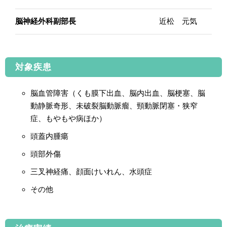
脳神経外科副部長
近松 元気
対象疾患
脳血管障害（くも膜下出血、脳内出血、脳梗塞、脳
動静脈奇形、未破裂脳動脈瘤、頸動脈閉塞・狭窄
症、もやもや病ほか）
頭蓋内腫瘍
頭部外傷
三叉神経痛、顔面けいれん、水頭症
その他