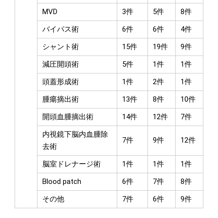
MVD
3件
5件
8件
バイパス術
6件
6件
4件
シャント術
15件
19件
9件
減圧開頭術
5件
1件
1件
頭蓋形成術
1件
2件
1件
腫瘍摘出術
13件
8件
10件
開頭血腫摘出術
14件
12件
7件
内視鏡下脳内血腫除
7件
9件
12件
去術
脳室ドレナージ術
1件
1件
1件
Blood patch
6件
7件
8件
その他
7件
6件
9件