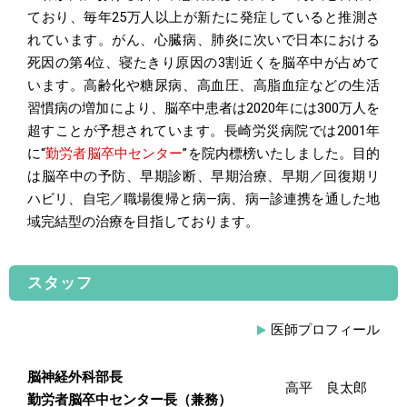
ており、毎年25万人以上が新たに発症していると推測さ
れています。がん、心臓病、肺炎に次いで日本における
死因の第4位、寝たきり原因の3割近くを脳卒中が占めて
います。高齢化や糖尿病、高血圧、高脂血症などの生活
習慣病の増加により、脳卒中患者は2020年には300万人を
超すことが予想されています。長崎労災病院では2001年
に“
勤労者脳卒中センター
”を院内標榜いたしました。目的
は脳卒中の予防、早期診断、早期治療、早期／回復期リ
ハビリ、自宅／職場復帰と病―病、病―診連携を通した地
域完結型の治療を目指しております。
スタッフ
医師プロフィール
脳神経外科部長
高平 良太郎
勤労者脳卒中センター長（兼務）