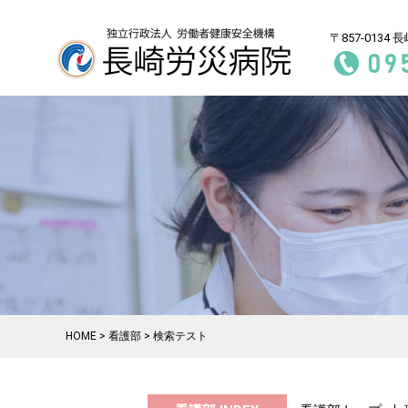
〒857-0134
長
HOME
>
看護部
> 検索テスト