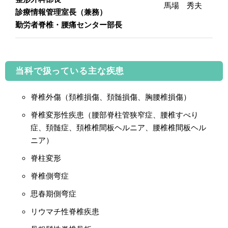
馬場 秀夫
診療情報管理室長（兼務）
勤労者脊椎・腰痛センター部長
当科で扱っている主な疾患
脊椎外傷（頚椎損傷、頚髄損傷、胸腰椎損傷）
脊椎変形性疾患（腰部脊柱管狭窄症、腰椎すべり
症、頚髄症、頚椎椎間板ヘルニア、腰椎椎間板ヘル
ニア）
脊柱変形
脊椎側弯症
思春期側弯症
リウマチ性脊椎疾患