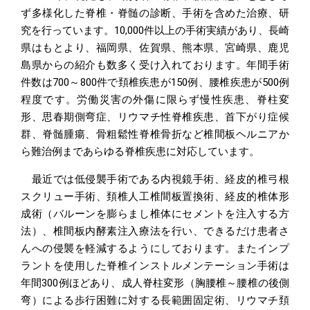
ず多様化した脊椎・脊髄の診断、手術を含めた治療、研
究を行っています。10,000件以上の手術実績があり、長崎
県はもとより、福岡県、佐賀県、熊本県、宮崎県、鹿児
島県からの紹介も数多く受け入れております。年間手術
件数は700～800件で頚椎疾患が150例、腰椎疾患が500例
程度です。労働災害の外傷に限らず慢性疾患、脊柱変
形、思春期側弯症、リウマチ性脊椎疾患、首下がり症候
群、脊髄腫瘍、骨粗鬆性脊椎骨折など椎間板ヘルニアか
ら難治例まであらゆる脊椎疾患に対応しています。
最近では低侵襲手術である内視鏡手術、経皮的椎弓根
スクリュー手術、頚椎人工椎間板置換術、経皮的椎体形
成術（バルーンを膨らまし椎体にセメントを注入する方
法）、椎間板内酵素注入療法を行い、できるだけ患者さ
んへの侵襲を軽減するようにしております。またインプ
ラントを使用した脊椎インストルメンテーション手術は
年間300例ほどあり、成人脊柱変形（胸腰椎～腰椎の後側
弯）による歩行困難に対する長範囲固定術、リウマチ頚