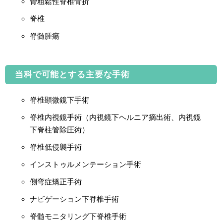
骨粗鬆性脊椎骨折
脊椎
脊髄腫瘍
当科で可能とする主要な手術
脊椎顕微鏡下手術
脊椎内視鏡手術（内視鏡下ヘルニア摘出術、内視鏡
下脊柱管除圧術）
脊椎低侵襲手術
インストゥルメンテーション手術
側弯症矯正手術
ナビゲーション下脊椎手術
脊髄モニタリング下脊椎手術