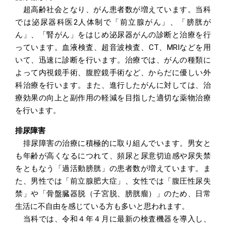
超高齢社会となり、がん患者数が増えています。当科
では泌尿器科医2人体制で「前立腺がん」、「膀胱が
ん」、「腎がん」をはじめ泌尿器がんの診断と治療を行
っています。血液検査、超音波検査、CT、MRIなどを用
いて、迅速に診断を行います。治療では、がんの種類に
よって内視鏡手術、腹腔鏡手術など、からだに優しい外
科治療を行います。また、進行したがんに対しては、治
療効果の向上と副作用の軽減を目指した適切な薬物治療
を行います。
排尿障害
排尿障害の治療に積極的に取り組んでいます。男女と
も年齢が高くなるにつれて、頻尿と尿意切迫感や尿失禁
をともなう「過活動膀胱」の患者数が増えています。ま
た、男性では「前立腺肥大症」、女性では「腹圧性尿失
禁」や「骨盤臓器脱（子宮脱、膀胱瘤）」のため、日常
生活に不自由を感じている方も多いと思われます。
当科では、令和４年４月に最新の検査機器を導入し、