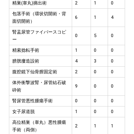
精巣(睾丸)摘出術
2
1
0
包茎手術（環状切開術・背
6
1
4
面切開術）
腎盂尿管ファイバースコピ
0
5
0
ー
精索捻転手術
1
0
0
膀胱瘻造設術
4
3
0
腹腔鏡下仙骨膣固定術
2
0
0
体外衝撃波腎・尿管結石破
9
0
0
砕術
腎尿管悪性腫瘍手術
0
0
0
女子尿道脱
1
0
0
高位精巣（睾丸）悪性腫瘍
2
1
1
手術（両側）