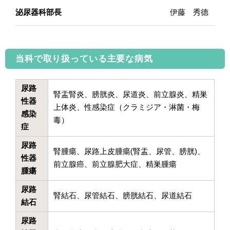
泌尿器科部長
伊藤 秀德
当科で取り扱っている主要な病気
尿路
腎盂腎炎、膀胱炎、尿道炎、前立腺炎、精巣
性器
上体炎、性感染症（クラミジア・淋菌・梅
感染
毒）
症
尿路
腎腫瘍、尿路上皮腫瘍(腎盂、尿管、膀胱)、
性器
前立腺癌、前立腺肥大症、精巣腫瘍
腫瘍
尿路
腎結石、尿管結石、膀胱結石、尿道結石
結石
尿路