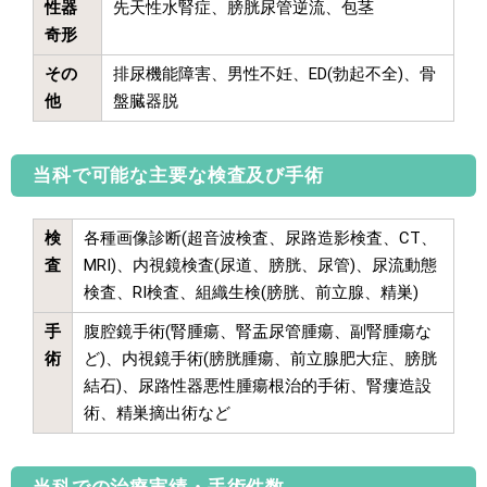
性器
先天性水腎症、膀胱尿管逆流、包茎
奇形
その
排尿機能障害、男性不妊、ED(勃起不全)、骨
他
盤臓器脱
当科で可能な主要な検査及び手術
検
各種画像診断(超音波検査、尿路造影検査、CT、
査
MRI)、内視鏡検査(尿道、膀胱、尿管)、尿流動態
検査、RI検査、組織生検(膀胱、前立腺、精巣)
手
腹腔鏡手術(腎腫瘍、腎盂尿管腫瘍、副腎腫瘍な
術
ど)、内視鏡手術(膀胱腫瘍、前立腺肥大症、膀胱
結石)、尿路性器悪性腫瘍根治的手術、腎瘻造設
術、精巣摘出術など