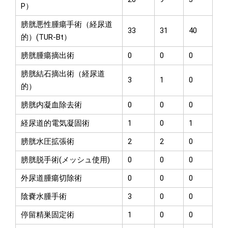
P）
膀胱悪性腫瘍手術（経尿道
33
31
40
的）(TUR-Bt）
膀胱腫瘍摘出術
0
0
0
膀胱結石摘出術（経尿道
3
1
0
的）
膀胱内凝血除去術
0
0
0
経尿道的電気凝固術
1
0
1
膀胱水圧拡張術
2
2
0
膀胱脱手術(メッシュ使用)
0
0
0
外尿道腫瘍切除術
0
0
0
陰嚢水腫手術
3
0
0
停留精巣固定術
1
0
0