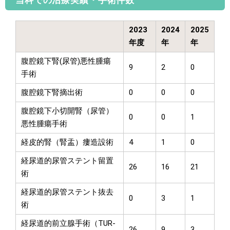
当科での治療実績・手術件数
2023
2024
2025
年度
年
年
腹腔鏡下腎(尿管)悪性腫瘍
9
2
0
手術
腹腔鏡下腎摘出術
0
0
0
腹腔鏡下小切開腎（尿管）
0
0
1
悪性腫瘍手術
経皮的腎（腎盂）瘻造設術
4
1
0
経尿道的尿管ステント留置
26
16
21
術
経尿道的尿管ステント抜去
0
3
1
術
経尿道的前立腺手術（TUR-
26
9
3