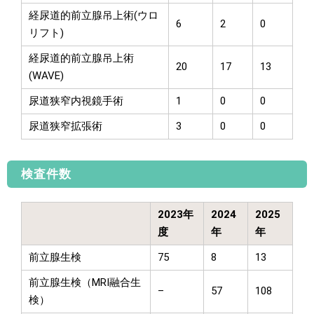
経尿道的前立腺吊上術(ウロ
6
2
0
リフト)
経尿道的前立腺吊上術
20
17
13
(WAVE)
尿道狭窄内視鏡手術
1
0
0
尿道狭窄拡張術
3
0
0
検査件数
2023年
2024
2025
度
年
年
前立腺生検
75
8
13
前立腺生検（MRI融合生
–
57
108
検）